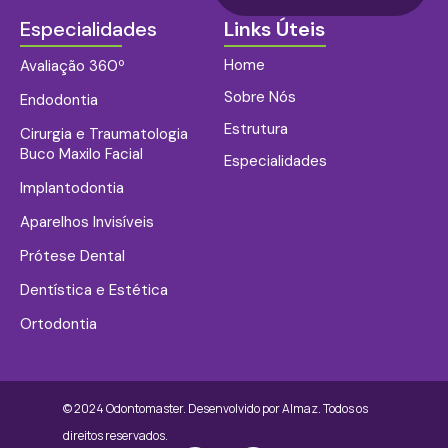
Especialidades
Links Úteis
Home
Avaliação 360º
Sobre Nós
Endodontia
Estrutura
Cirurgia e Traumatologia
Buco Maxilo Facial
Especialidades
Implantodontia
Aparelhos Invisíveis
Prótese Dental
Dentística e Estética
Ortodontia
© 2024 Odontomaster. Desenvolvido por
Almaz.
Todos os
direitos reservados.