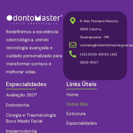
R. Mal. Floriano Peixoto,
1866 Centro,
Redefinimos a excelência
Guarapuava - PR
odontológica, unindo
contato@odontomasterguarap
tecnologia avançada e
(42) 3035-8500 (42)
cuidado personalizado para
3623-8107
transformar sorrisos e
melhorar vidas.
Especialidades
Links Úteis
Home
Avaliação 360º
Sobre Nós
Endodontia
Estrutura
Cirurgia e Traumatologia
Buco Maxilo Facial
Especialidades
Implantodontia