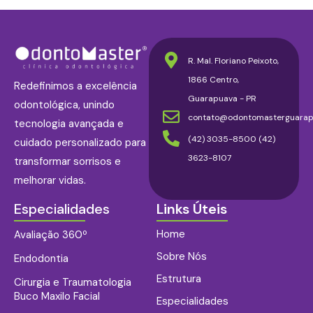
R. Mal. Floriano Peixoto,
1866 Centro,
Redefinimos a excelência
Guarapuava - PR
odontológica, unindo
contato@odontomasterguarap
tecnologia avançada e
(42) 3035-8500 (42)
cuidado personalizado para
3623-8107
transformar sorrisos e
melhorar vidas.
Especialidades
Links Úteis
Home
Avaliação 360º
Sobre Nós
Endodontia
Estrutura
Cirurgia e Traumatologia
Buco Maxilo Facial
Especialidades